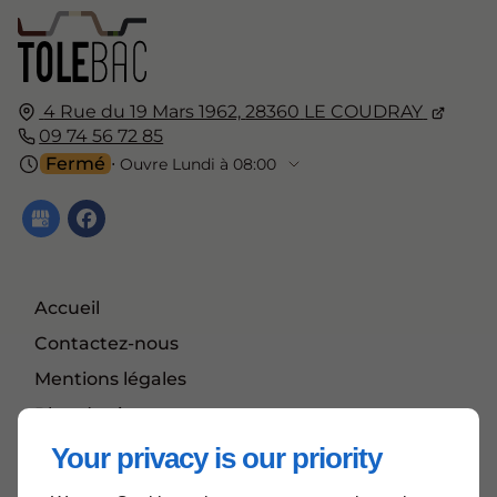
4 Rue du 19 Mars 1962,
28360
LE COUDRAY
09 74 56 72 85
Fermé
⋅ Ouvre Lundi à 08:00
Accueil
Contactez-nous
Mentions légales
Plan du site
Your privacy is our priority